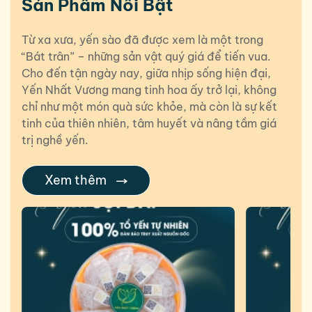
Sản Phẩm Nổi Bật
Từ xa xưa, yến sào đã được xem là một trong
“Bát trân” – những sản vật quý giá để tiến vua.
Cho đến tận ngày nay, giữa nhịp sống hiện đại,
Yến Nhất Vương mang tinh hoa ấy trở lại, không
chỉ như một món quà sức khỏe, mà còn là sự kết
tinh của thiên nhiên, tâm huyết và nâng tầm giá
trị nghề yến.
Xem thêm