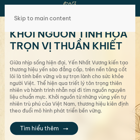
Skip to main content
KHỞI NGUỒN TINH HOA
TRỌN VỊ THUẦN KHIẾT
Giữa nhịp sống hiện đại, Yến Nhất Vương kiến tạo
thương hiệu yến sào đẳng cấp, trên nền tảng cốt
lõi là tính bền vững và sự trọn lành cho sức khỏe
người Việt. Thể hiện qua triết lý tôn trọng thiên
nhiên và hành trình nhẫn nại đi tìm nguồn nguyên
liệu chuẩn mực. Khởi nguồn từ những vùng yến tự
nhiên trù phú của Việt Nam, thương hiệu kiên định
theo đuổi mô hình phát triển bền vững.
Tìm hiểu thêm